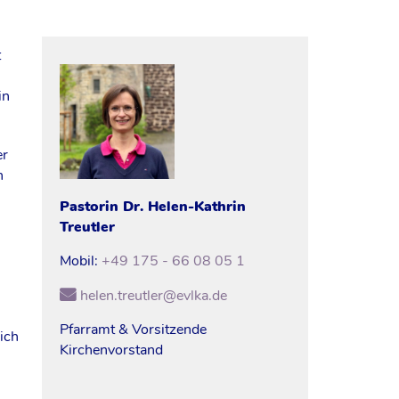
t
in
er
n
Pastorin Dr.
Helen-Kathrin
Treutler
Mobil:
+49 175 - 66 08 05 1
helen.treutler@evlka.de
Pfarramt & Vorsitzende
ich
Kirchenvorstand