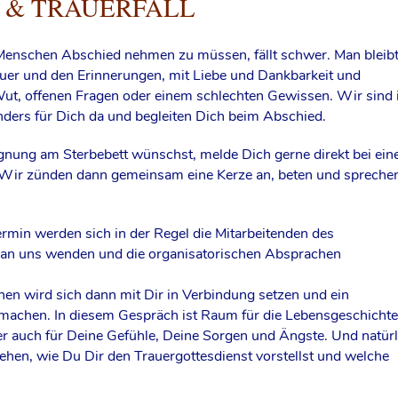
 & TRAUERFALL
Menschen Abschied nehmen zu müssen, fällt schwer. Man bleib
rauer und den Erinnerungen, mit Liebe und Dankbarkeit und
t, offenen Fragen oder einem schlechten Gewissen. Wir sind 
nders für Dich da und begleiten Dich beim Abschied.
ung am Sterbebett wünschst, melde Dich gerne direkt bei ein
 Wir zünden dann gemeinsam eine Kerze an, beten und spreche
rmin werden sich in der Regel die Mitarbeitenden des
s an uns wenden und die organisatorischen Absprachen
nen wird sich dann mit Dir in Verbindung setzen und ein
achen. In diesem Gespräch ist Raum für die Lebensgeschichte
r auch für Deine Gefühle, Deine Sorgen und Ängste. Und natürl
hen, wie Du Dir den Trauergottesdienst vorstellst und welche