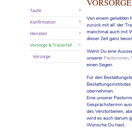
VORSORGE
Taufe
Von einem geliebten 
Konfirmation
zurück mit all’ der T
manchmal auch mit Wu
Heiraten
dieser Zeit ganz beso
Vorsorge & Trauerfall
Wenn Du eine Aussegn
Vorsorge
unserer
Pastorinnen
.
einen Segen.
Für den Bestattungste
Bestattungsinstitute
übernehmen.
Eine unserer Pastorin
Gesprächstermin ausm
des Verstorbenen, abe
wird es auch darum ge
Wünsche Du hast.