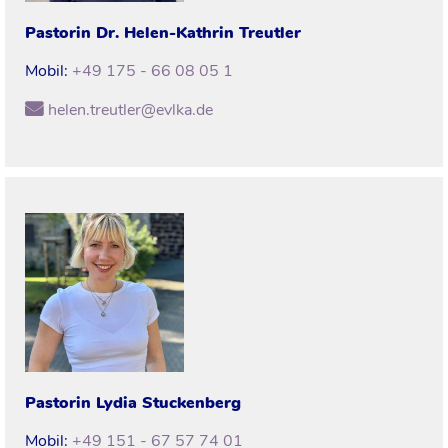
Pastorin Dr.
Helen-Kathrin
Treutler
Mobil:
+49 175 - 66 08 05 1
helen.treutler@evlka.de
Pastorin
Lydia
Stuckenberg
Mobil:
+49 151 - 67 57 74 01